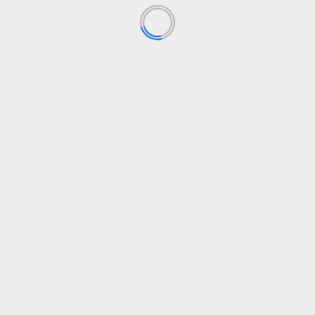
женщины
знаменитости
Крисси Тейген была признана самой красивой
женщиной мира в 2021 году
21 октября, 2023
женщины
США
Женская тюрьма в США
21 октября, 2023