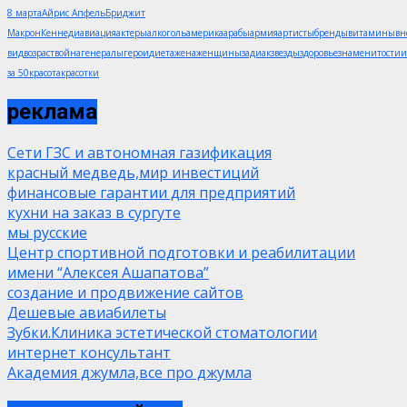
8 марта
Айрис Апфель
Бриджит
Макрон
Кеннеди
авиация
актеры
алкоголь
америка
арабы
армия
артисты
бренды
витамины
в
вид
возраст
война
генералы
герои
диета
жена
женщины
задиак
звезды
здоровье
знаменитости
и
за 50
красота
красотки
реклама
Сети ГЗС и автономная газификация
красный медведь,мир инвестиций
финансовые гарантии для предприятий
кухни на заказ в сургуте
мы русские
Центр спортивной подготовки и реабилитации
имени “Алексея Ашапатова”
создание и продвижение сайтов
Дешевые авиабилеты
Зубки.Клиника эстетической стоматологии
интернет консультант
Академия джумла,все про джумла