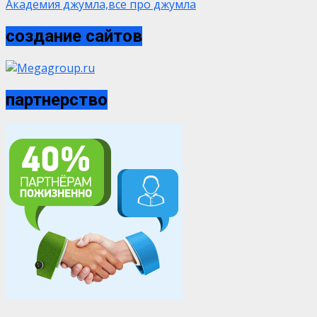
Академия джумла,все про джумла
создание сайтов
партнерство