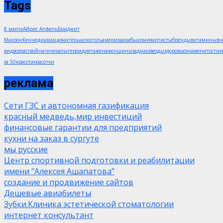
Tags
8 марта
Айрис Апфель
Бриджит
Макрон
Кеннеди
авиация
актеры
алкоголь
америка
арабы
армия
артисты
бренды
витамины
в
вид
возраст
война
генералы
герои
диета
жена
женщины
задиак
звезды
здоровье
знаменитости
и
за 50
красота
красотки
реклама
Сети ГЗС и автономная газификация
красный медведь,мир инвестиций
финансовые гарантии для предприятий
кухни на заказ в сургуте
мы русские
Центр спортивной подготовки и реабилитации
имени “Алексея Ашапатова”
создание и продвижение сайтов
Дешевые авиабилеты
Зубки.Клиника эстетической стоматологии
интернет консультант